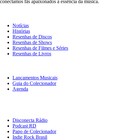
conectamos fãs apaixonados à essência da música.
Notícias & Crítica
Notícias
Histórias
Resenhas de Discos
Resenhas de Shows
Resenhas de Filmes e Séries
Resenhas de Livros
O Que Ouvir
Lançamentos Musicais
Guia do Colecionador
Agenda
Originais
Disconecta
Disconecta Rádio
Podcast RD
Papo de Colecionador
Indie Rock Brasil