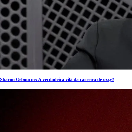
Sharon Osbourne: A verdadeira vilã da carreira de ozzy?