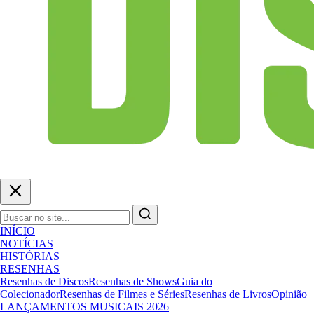
INÍCIO
NOTÍCIAS
HISTÓRIAS
RESENHAS
Resenhas de Discos
Resenhas de Shows
Guia do
Colecionador
Resenhas de Filmes e Séries
Resenhas de Livros
Opinião
LANÇAMENTOS MUSICAIS 2026