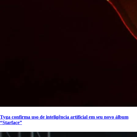
Tyga confirma uso de inteligência artificial em seu novo álbum
“Starface”