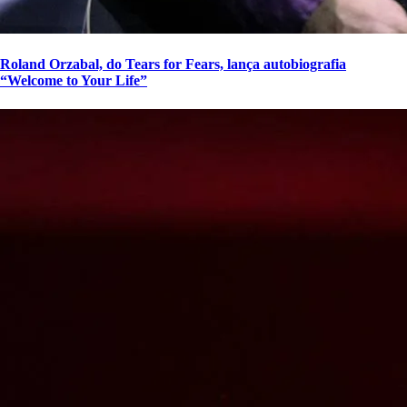
Roland Orzabal, do Tears for Fears, lança autobiografia
“Welcome to Your Life”