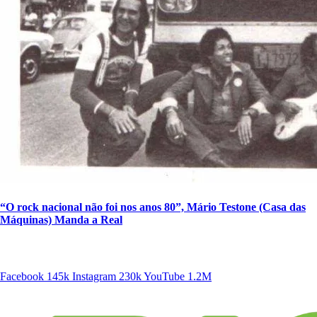
“O rock nacional não foi nos anos 80”, Mário Testone (Casa das
Máquinas) Manda a Real
SIGA A DISCONECTA
Facebook
145k
Instagram
230k
YouTube
1.2M