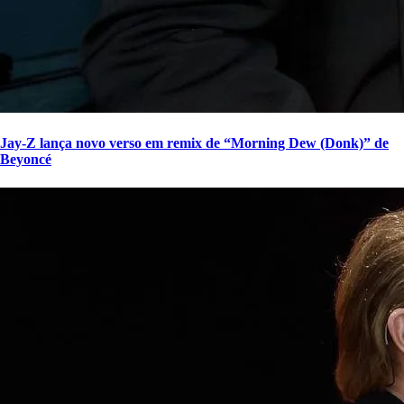
Jay-Z lança novo verso em remix de “Morning Dew (Donk)” de
Beyoncé