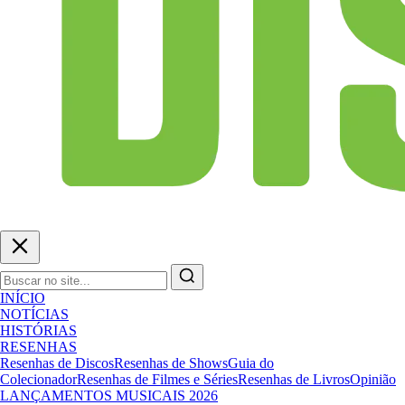
INÍCIO
NOTÍCIAS
HISTÓRIAS
RESENHAS
Resenhas de Discos
Resenhas de Shows
Guia do
Colecionador
Resenhas de Filmes e Séries
Resenhas de Livros
Opinião
LANÇAMENTOS MUSICAIS 2026