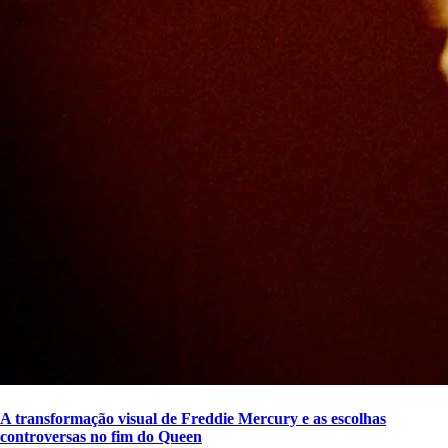
A transformação visual de Freddie Mercury e as escolhas
controversas no fim do Queen