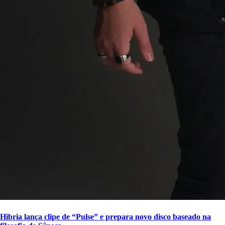
Hibria lança clipe de “Pulse” e prepara novo disco baseado na