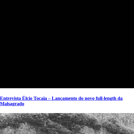
Entrevista Élcio Tocaia – Lançamento do novo full-length da
Malsagrado