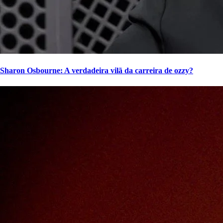
Sharon Osbourne: A verdadeira vilã da carreira de ozzy?