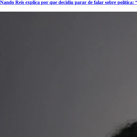
Nando Reis explica por que decidiu parar de falar sobre política: