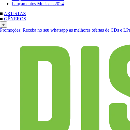
Lançamentos Musicais 2024
■
ARTISTAS
■
GÊNEROS
Promoções:
Receba no seu whatsapp as melhores ofertas de CDs e LP