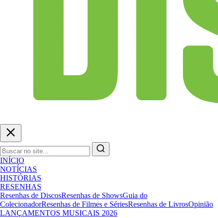
INÍCIO
NOTÍCIAS
HISTÓRIAS
RESENHAS
Resenhas de Discos
Resenhas de Shows
Guia do
Colecionador
Resenhas de Filmes e Séries
Resenhas de Livros
Opinião
LANÇAMENTOS MUSICAIS 2026