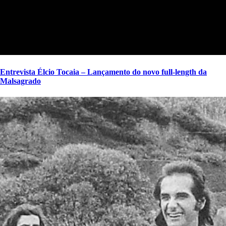
Entrevista Élcio Tocaia – Lançamento do novo full-length da
Malsagrado