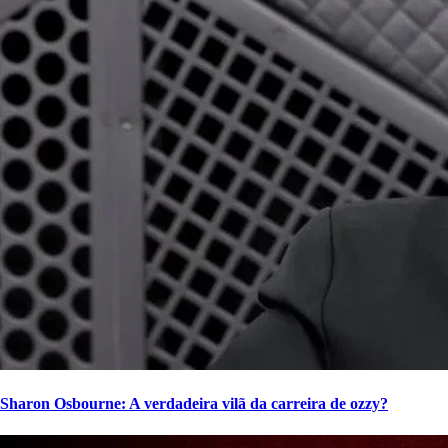
Sharon Osbourne: A verdadeira vilã da carreira de ozzy?