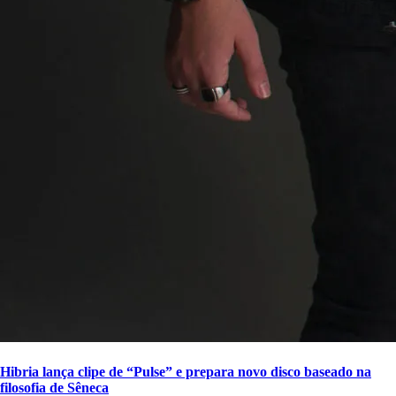
Hibria lança clipe de “Pulse” e prepara novo disco baseado na
filosofia de Sêneca