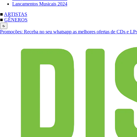
Lançamentos Musicais 2024
■
ARTISTAS
■
GÊNEROS
Promoções:
Receba no seu whatsapp as melhores ofertas de CDs e LP