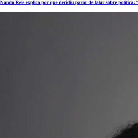
Nando Reis explica por que decidiu parar de falar sobre política: