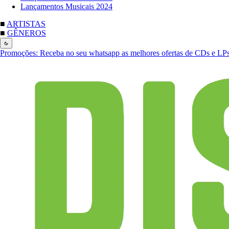
Lançamentos Musicais 2024
■
ARTISTAS
■
GÊNEROS
Promoções:
Receba no seu whatsapp as melhores ofertas de CDs e LP