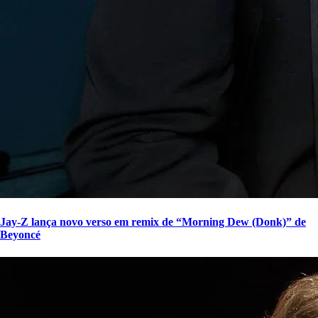
Jay-Z lança novo verso em remix de “Morning Dew (Donk)” de
Beyoncé