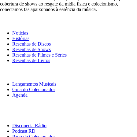
cobertura de shows ao resgate da mídia física e colecionismo,
conectamos fãs apaixonados à essência da música.
Notícias & Crítica
Notícias
Histórias
Resenhas de Discos
Resenhas de Shows
Resenhas de Filmes e Séries
Resenhas de Livros
O Que Ouvir
Lançamentos Musicais
Guia do Colecionador
Agenda
Originais
Disconecta
Disconecta Rádio
Podcast RD
Papo de Colecionador