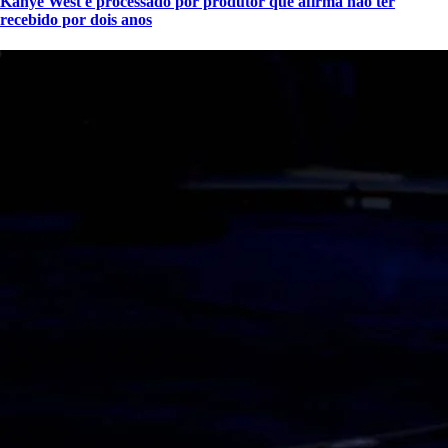
Kanye West é processado por produtor que afirma não ter
recebido por dois anos