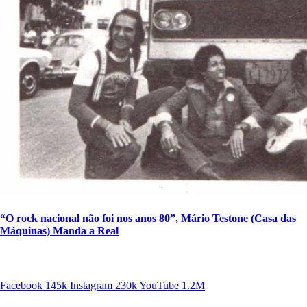
“O rock nacional não foi nos anos 80”, Mário Testone (Casa das
Máquinas) Manda a Real
SIGA A DISCONECTA
Facebook
145k
Instagram
230k
YouTube
1.2M