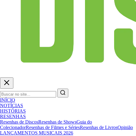
INÍCIO
NOTÍCIAS
HISTÓRIAS
RESENHAS
Resenhas de Discos
Resenhas de Shows
Guia do
Colecionador
Resenhas de Filmes e Séries
Resenhas de Livros
Opinião
LANÇAMENTOS MUSICAIS 2026