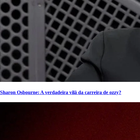
Sharon Osbourne: A verdadeira vilã da carreira de ozzy?