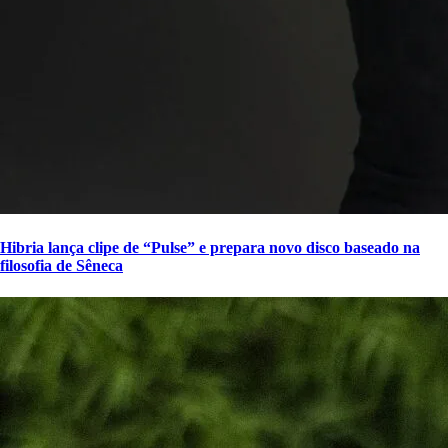
Hibria lança clipe de “Pulse” e prepara novo disco baseado na
filosofia de Sêneca