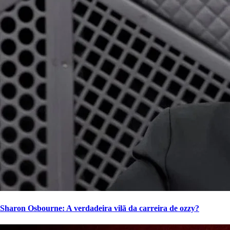
Sharon Osbourne: A verdadeira vilã da carreira de ozzy?