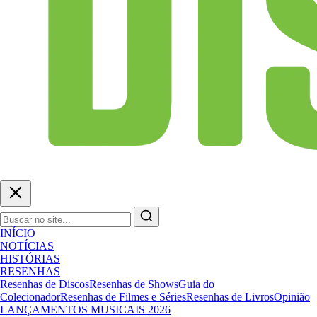
INÍCIO
NOTÍCIAS
HISTÓRIAS
RESENHAS
Resenhas de Discos
Resenhas de Shows
Guia do
Colecionador
Resenhas de Filmes e Séries
Resenhas de Livros
Opinião
LANÇAMENTOS MUSICAIS 2026