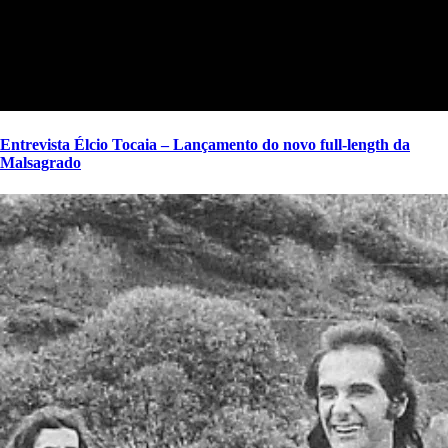
Entrevista Élcio Tocaia – Lançamento do novo full-length da
Malsagrado