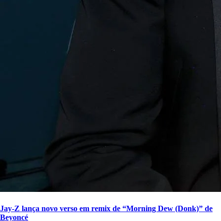
Jay-Z lança novo verso em remix de “Morning Dew (Donk)” de
Beyoncé