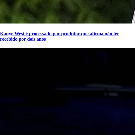
Kanye West é processado por produtor que afirma não ter
recebido por dois anos