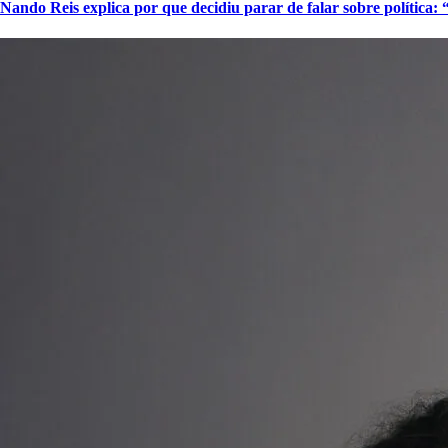
Nando Reis explica por que decidiu parar de falar sobre política: