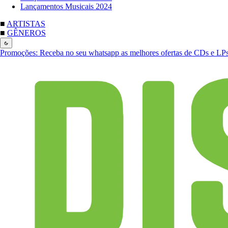
Lançamentos Musicais 2024
■
ARTISTAS
■
GÊNEROS
Promoções:
Receba no seu whatsapp as melhores ofertas de CDs e LP