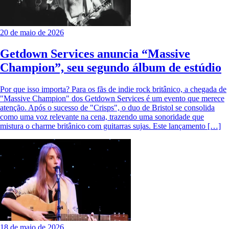
20 de maio de 2026
Getdown Services anuncia “Massive
Champion”, seu segundo álbum de estúdio
Por que isso importa? Para os fãs de indie rock britânico, a chegada de
"Massive Champion" dos Getdown Services é um evento que merece
atenção. Após o sucesso de "Crisps", o duo de Bristol se consolida
como uma voz relevante na cena, trazendo uma sonoridade que
mistura o charme britânico com guitarras sujas. Este lançamento […]
18 de maio de 2026