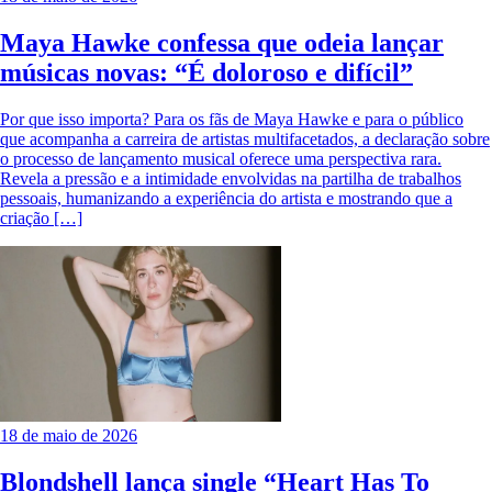
Maya Hawke confessa que odeia lançar
músicas novas: “É doloroso e difícil”
Por que isso importa? Para os fãs de Maya Hawke e para o público
que acompanha a carreira de artistas multifacetados, a declaração sobre
o processo de lançamento musical oferece uma perspectiva rara.
Revela a pressão e a intimidade envolvidas na partilha de trabalhos
pessoais, humanizando a experiência do artista e mostrando que a
criação […]
18 de maio de 2026
Blondshell lança single “Heart Has To