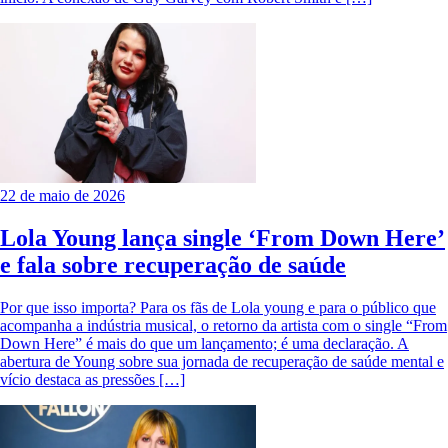
22 de maio de 2026
Lola Young lança single ‘From Down Here’
e fala sobre recuperação de saúde
Por que isso importa? Para os fãs de Lola young e para o público que
acompanha a indústria musical, o retorno da artista com o single “From
Down Here” é mais do que um lançamento; é uma declaração. A
abertura de Young sobre sua jornada de recuperação de saúde mental e
vício destaca as pressões […]