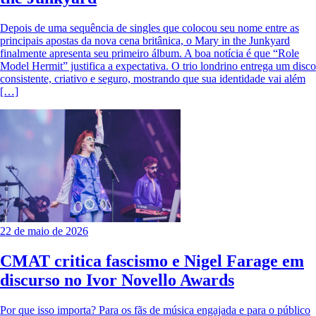
Depois de uma sequência de singles que colocou seu nome entre as
principais apostas da nova cena britânica, o Mary in the Junkyard
finalmente apresenta seu primeiro álbum. A boa notícia é que “Role
Model Hermit” justifica a expectativa. O trio londrino entrega um disco
consistente, criativo e seguro, mostrando que sua identidade vai além
[…]
22 de maio de 2026
CMAT critica fascismo e Nigel Farage em
discurso no Ivor Novello Awards
Por que isso importa? Para os fãs de música engajada e para o público