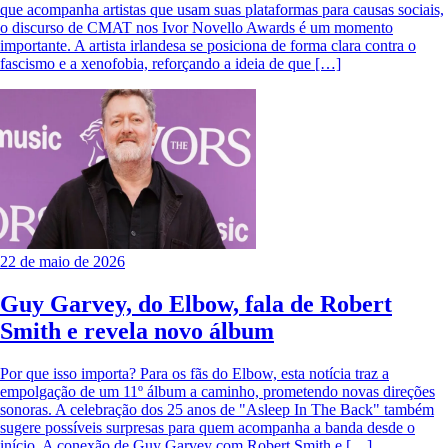
que acompanha artistas que usam suas plataformas para causas sociais,
o discurso de CMAT nos Ivor Novello Awards é um momento
importante. A artista irlandesa se posiciona de forma clara contra o
fascismo e a xenofobia, reforçando a ideia de que […]
22 de maio de 2026
Guy Garvey, do Elbow, fala de Robert
Smith e revela novo álbum
Por que isso importa? Para os fãs do Elbow, esta notícia traz a
empolgação de um 11º álbum a caminho, prometendo novas direções
sonoras. A celebração dos 25 anos de "Asleep In The Back" também
sugere possíveis surpresas para quem acompanha a banda desde o
início. A conexão de Guy Garvey com Robert Smith e […]