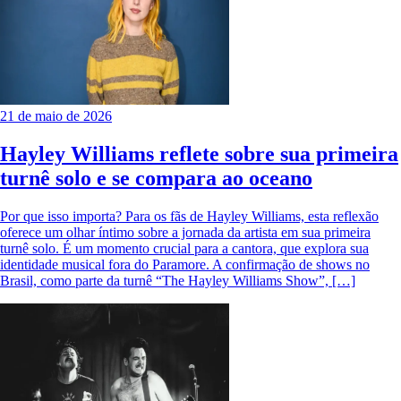
21 de maio de 2026
Hayley Williams reflete sobre sua primeira
turnê solo e se compara ao oceano
Por que isso importa? Para os fãs de Hayley Williams, esta reflexão
oferece um olhar íntimo sobre a jornada da artista em sua primeira
turnê solo. É um momento crucial para a cantora, que explora sua
identidade musical fora do Paramore. A confirmação de shows no
Brasil, como parte da turnê “The Hayley Williams Show”, […]