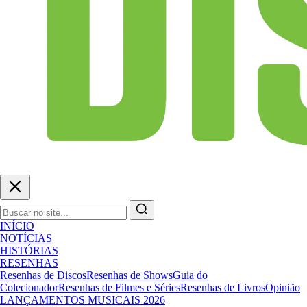
INÍCIO
NOTÍCIAS
HISTÓRIAS
RESENHAS
Resenhas de Discos
Resenhas de Shows
Guia do
Colecionador
Resenhas de Filmes e Séries
Resenhas de Livros
Opinião
LANÇAMENTOS MUSICAIS 2026