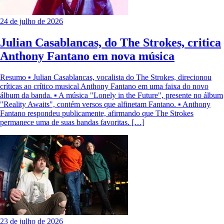
24 de julho de 2026
Julian Casablancas, do The Strokes, critica
Anthony Fantano em nova música
Resumo ▪ Julian Casablancas, vocalista do The Strokes, direcionou
críticas ao crítico musical Anthony Fantano em uma faixa do novo
álbum da banda. ▪ A música "Lonely in the Future", presente no álbum
"Reality Awaits", contém versos que alfinetam Fantano. ▪ Anthony
Fantano respondeu publicamente, afirmando que The Strokes
permanece uma de suas bandas favoritas. […]
23 de julho de 2026