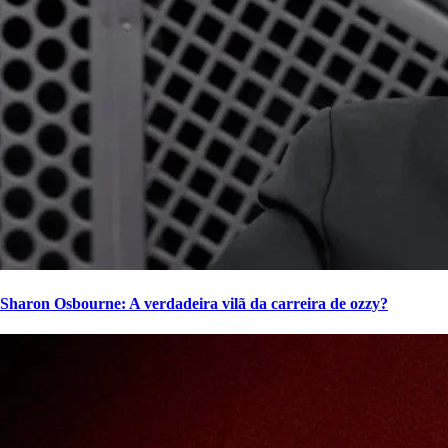
Sharon Osbourne: A verdadeira vilã da carreira de ozzy?