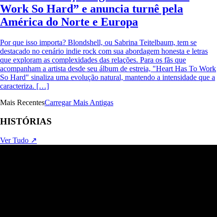
Work So Hard” e anuncia turnê pela
América do Norte e Europa
Por que isso importa? Blondshell, ou Sabrina Teitelbaum, tem se
destacado no cenário indie rock com sua abordagem honesta e letras
que exploram as complexidades das relações. Para os fãs que
acompanham a artista desde seu álbum de estreia, "Heart Has To Work
So Hard" sinaliza uma evolução natural, mantendo a intensidade que a
caracteriza. […]
Mais Recentes
Carregar Mais Antigas
HISTÓRIAS
Ver Tudo ↗