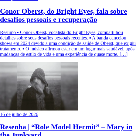
Conor Oberst, do Bright Eyes, fala sobre
desafios pessoais e recuperação
Resumo ▪ Conor Oberst, vocalista do Bright Eyes, compartilhou
detalhes sobre seus desafios pessoais recentes. ▪ A banda cancelou
shows em 2024 devido a uma condição de saúde de Oberst, que exigiu
tratamento. ▪ O músico afirmou estar em um lugar mais saudável, após
mudanças de estilo de vida e uma experiência de quase morte. […]
16 de julho de 2026
Resenha | “Role Model Hermit” – Mary in
the Junkyard