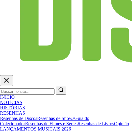
INÍCIO
NOTÍCIAS
HISTÓRIAS
RESENHAS
Resenhas de Discos
Resenhas de Shows
Guia do
Colecionador
Resenhas de Filmes e Séries
Resenhas de Livros
Opinião
LANÇAMENTOS MUSICAIS 2026