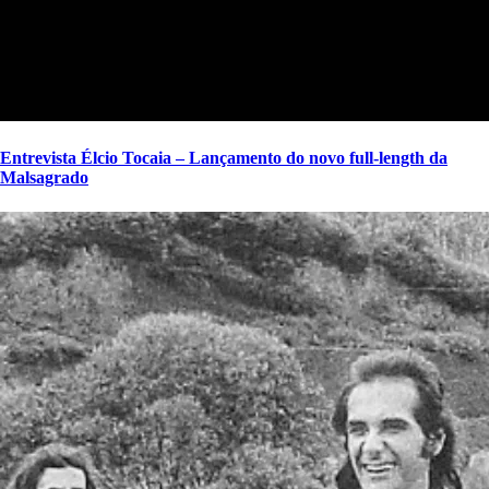
Entrevista Élcio Tocaia – Lançamento do novo full-length da
Malsagrado