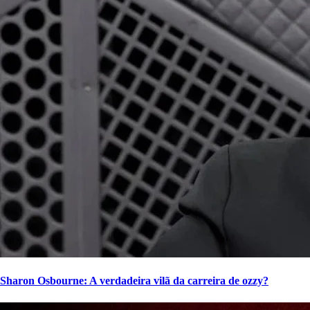
Sharon Osbourne: A verdadeira vilã da carreira de ozzy?