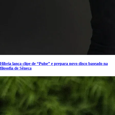
Hibria lança clipe de “Pulse” e prepara novo disco baseado na
filosofia de Sêneca