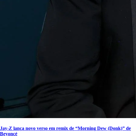
Jay-Z lança novo verso em remix de “Morning Dew (Donk)” de
Beyoncé