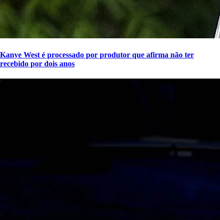
Kanye West é processado por produtor que afirma não ter
recebido por dois anos