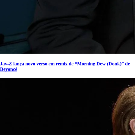
Jay-Z lança novo verso em remix de “Morning Dew (Donk)” de
Beyoncé