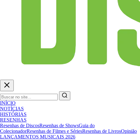
INÍCIO
NOTÍCIAS
HISTÓRIAS
RESENHAS
Resenhas de Discos
Resenhas de Shows
Guia do
Colecionador
Resenhas de Filmes e Séries
Resenhas de Livros
Opinião
LANÇAMENTOS MUSICAIS 2026