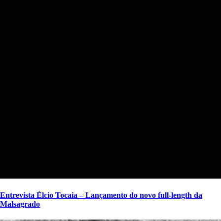
Entrevista Élcio Tocaia – Lançamento do novo full-length da
Malsagrado