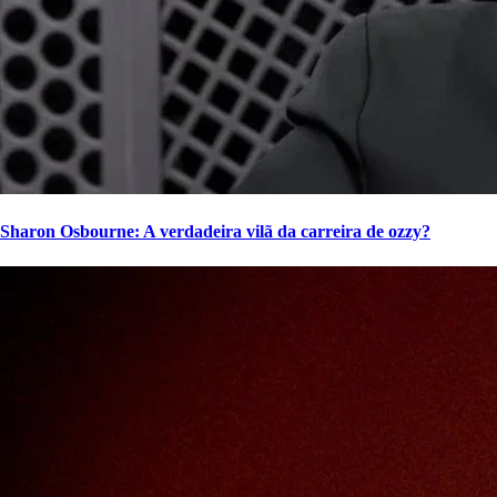
Sharon Osbourne: A verdadeira vilã da carreira de ozzy?