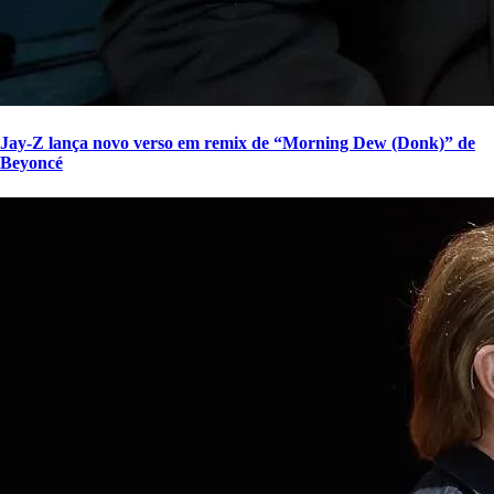
Jay-Z lança novo verso em remix de “Morning Dew (Donk)” de
Beyoncé