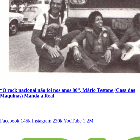
“O rock nacional não foi nos anos 80”, Mário Testone (Casa das
Máquinas) Manda a Real
SIGA A DISCONECTA
Facebook
145k
Instagram
230k
YouTube
1.2M