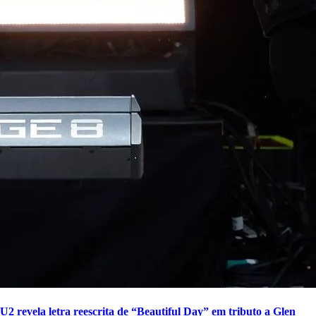
U2 revela letra reescrita de “Beautiful Day” em tributo a Glen