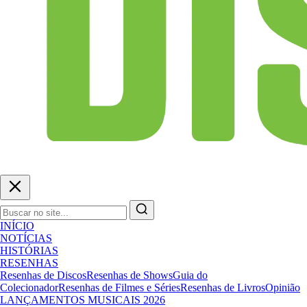
INÍCIO
NOTÍCIAS
HISTÓRIAS
RESENHAS
Resenhas de Discos
Resenhas de Shows
Guia do
Colecionador
Resenhas de Filmes e Séries
Resenhas de Livros
Opinião
LANÇAMENTOS MUSICAIS 2026