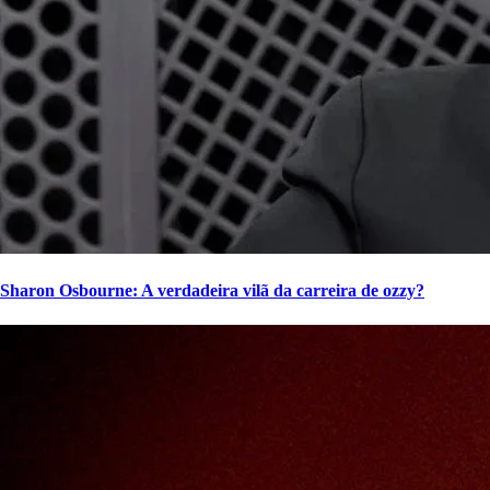
Sharon Osbourne: A verdadeira vilã da carreira de ozzy?