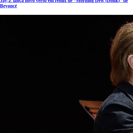
Jay-Z lança novo verso em remix de “Morning Dew (Donk)” de
Beyoncé