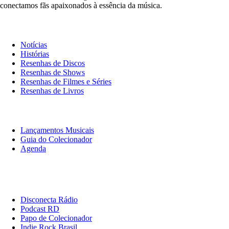
conectamos fãs apaixonados à essência da música.
Notícias & Crítica
Notícias
Histórias
Resenhas de Discos
Resenhas de Shows
Resenhas de Filmes e Séries
Resenhas de Livros
O Que Ouvir
Lançamentos Musicais
Guia do Colecionador
Agenda
Originais
Disconecta
Disconecta Rádio
Podcast RD
Papo de Colecionador
Indie Rock Brasil