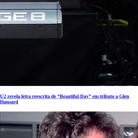
U2 revela letra reescrita de “Beautiful Day” em tributo a Glen
Hansard