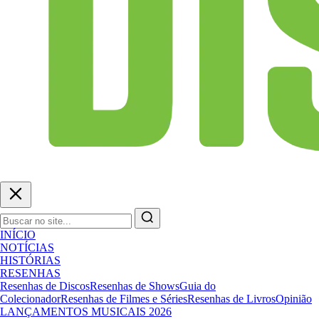
INÍCIO
NOTÍCIAS
HISTÓRIAS
RESENHAS
Resenhas de Discos
Resenhas de Shows
Guia do
Colecionador
Resenhas de Filmes e Séries
Resenhas de Livros
Opinião
LANÇAMENTOS MUSICAIS 2026