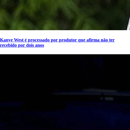
Kanye West é processado por produtor que afirma não ter
recebido por dois anos