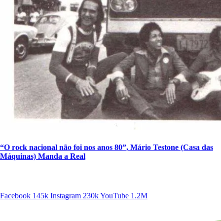
“O rock nacional não foi nos anos 80”, Mário Testone (Casa das
Máquinas) Manda a Real
SIGA A DISCONECTA
Facebook
145k
Instagram
230k
YouTube
1.2M