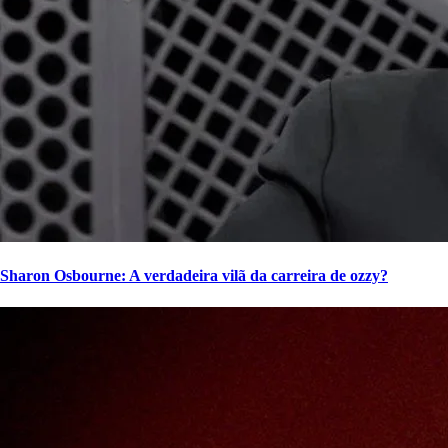
Sharon Osbourne: A verdadeira vilã da carreira de ozzy?