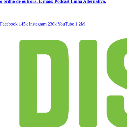
o brilho de outrora. E mais: Podcast Linha Alternativa.
SIGA A DISCONECTA
Facebook
145k
Instagram
230k
YouTube
1.2M