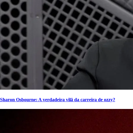
Sharon Osbourne: A verdadeira vilã da carreira de ozzy?