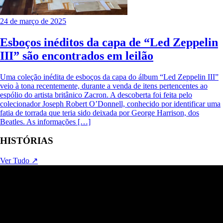
24 de março de 2025
Esboços inéditos da capa de “Led Zeppelin
III” são encontrados em leilão
Uma coleção inédita de esboços da capa do álbum “Led Zeppelin III”
veio à tona recentemente, durante a venda de itens pertencentes ao
espólio do artista britânico Zacron. A descoberta foi feita pelo
colecionador Joseph Robert O’Donnell, conhecido por identificar uma
fatia de torrada que teria sido deixada por George Harrison, dos
Beatles. As informações […]
HISTÓRIAS
Ver Tudo ↗