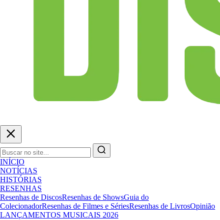
INÍCIO
NOTÍCIAS
HISTÓRIAS
RESENHAS
Resenhas de Discos
Resenhas de Shows
Guia do
Colecionador
Resenhas de Filmes e Séries
Resenhas de Livros
Opinião
LANÇAMENTOS MUSICAIS 2026